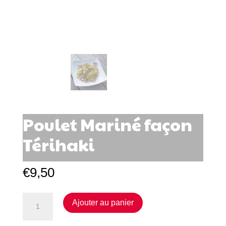
Poulet Mariné façon
Térihaki
€
9,50
quantité
Ajouter au panier
de
Poulet